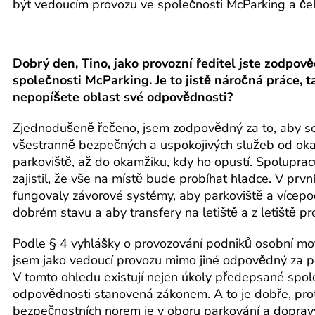
být vedoucím provozu ve společnosti McParking a čeho
Dobrý den, Tino, jako provozní ředitel jste zodpov
společnosti McParking. Je to jistě náročná práce, t
nepopíšete oblast své odpovědnosti?
Zjednodušeně řečeno, jsem zodpovědný za to, aby s
všestranně bezpečných a uspokojivých služeb od oka
parkoviště, až do okamžiku, kdy ho opustí. Spoluprac
zajistil, že vše na místě bude probíhat hladce. V první
fungovaly závorové systémy, aby parkoviště a vícepod
dobrém stavu a aby transfery na letiště a z letiště pr
Podle § 4 vyhlášky o provozování podniků osobní mo
jsem jako vedoucí provozu mimo jiné odpovědný za pe
V tomto ohledu existují nejen úkoly předepsané spole
odpovědnosti stanovená zákonem. A to je dobře, pro
bezpečnostních norem je v oboru parkování a dopravy 