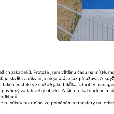
šich zákazníků. Protože jsem většinu času na místě, moh
je skvělá a díky ní je moje práce tak přitažlivá. A když 
aké neustále ve službě jako takříkajíc facility manager.
odpovědný za tak velký objekt. Začíná to každodenním ú
příkladů.
je tu někdy tak rušno, že pomáhám s transfery na letiš