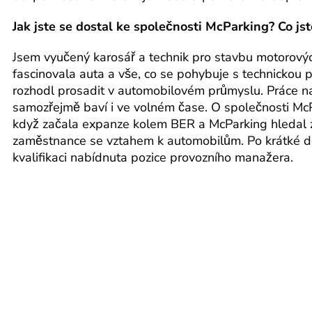
Jak jste se dostal ke společnosti McParking? Co js
Jsem vyučený karosář a technik pro stavbu motorový
fascinovala auta a vše, co se pohybuje s technickou 
rozhodl prosadit v automobilovém průmyslu. Práce na
samozřejmě baví i ve volném čase. O společnosti Mc
když začala expanze kolem BER a McParking hleda
zaměstnance se vztahem k automobilům. Po krátké d
kvalifikaci nabídnuta pozice provozního manažera.