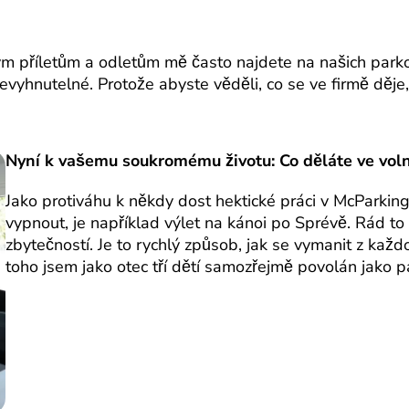
m příletům a odletům mě často najdete na našich parkov
yhnutelné. Protože abyste věděli, co se ve firmě děje,
Nyní k vašemu soukromému životu: Co děláte ve voln
Jako protiváhu k někdy dost hektické práci v McParkin
vypnout, je například výlet na kánoi po Sprévě. Rád t
zbytečností. Je to rychlý způsob, jak se vymanit z kaž
toho jsem jako otec tří dětí samozřejmě povolán jako par