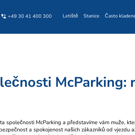
Letiště
Stanice
Často kladen
+49 30 41 400 300
olečnosti McParking: 
ta společnosti McParking a představíme vám muže, který
ezpečnost a spokojenost našich zákazníků od vjezdu až