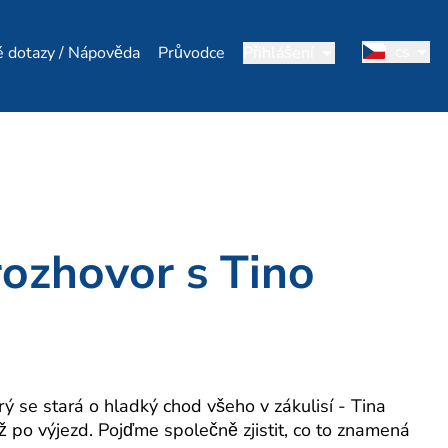
cs
é dotazy / Nápověda
Průvodce
Přihlášení
rozhovor s Tino
 se stará o hladký chod všeho v zákulisí - Tina
 po výjezd. Pojďme společně zjistit, co to znamená