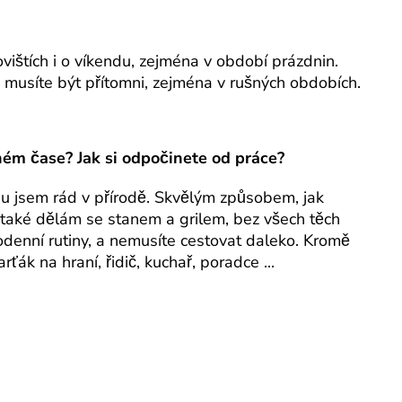
ištích i o víkendu, zejména v období prázdnin.
 musíte být přítomni, zejména v rušných obdobích.
ém čase? Jak si odpočinete od práce?
gu jsem rád v přírodě. Skvělým způsobem, jak
o také dělám se stanem a grilem, bez všech těch
dodenní rutiny, a nemusíte cestovat daleko. Kromě
ťák na hraní, řidič, kuchař, poradce ...