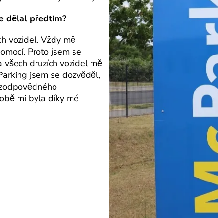
te dělal předtím?
ch vozidel. Vždy mě
pomocí. Proto jsem se
 všech druzích vozidel mě
Parking jsem se dozvěděl,
l zodpovědného
obě mi byla díky mé