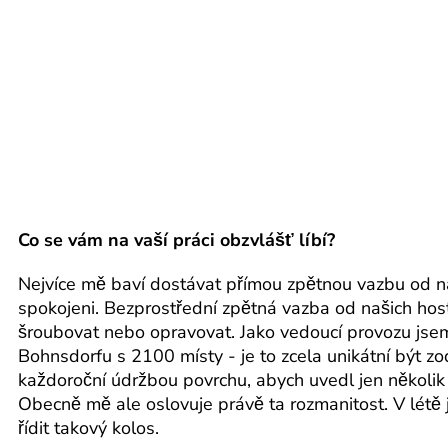
Co se vám na vaší práci obzvlášť líbí?
Nejvíce mě baví dostávat přímou zpětnou vazbu od na
spokojeni. Bezprostřední zpětná vazba od našich hostů 
šroubovat nebo opravovat. Jako vedoucí provozu jsem t
Bohnsdorfu s 2100 místy - je to zcela unikátní být z
každoroční údržbou povrchu, abych uvedl jen několik 
Obecně mě ale oslovuje právě ta rozmanitost. V létě 
řídit takový kolos.