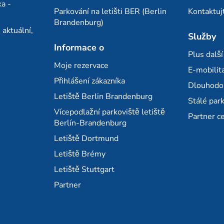
a -
Parkování na letišti BER (Berlin
Kontaktuj
Brandenburg)
 aktuální,
Služby
Informace o
Plus dalš
Moje rezervace
E-mobilita
Přihlášení zákazníka
Dlouhodo
Letiště Berlin Brandenburg
Stálé par
Vícepodlažní parkoviště letiště
Partner c
Berlín-Brandenburg
Letiště Dortmund
Letiště Brémy
Letiště Stuttgart
Partner