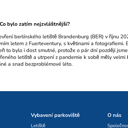
Co bylo zatím nejzvláštnější?
otevření berlínského letiště Brandenburg (BER) v říjnu 2
prvním letem z Fuerteventury, s květinami a fotografiemi.
oveň to bylo i dost smutné, protože o pár dní později js
vřeného letiště a utrpení z pandemie k sobě měly velmi b
rušné a snad bezproblémové léto.
Vybavení parkoviště
O nás
Letiště
Společno