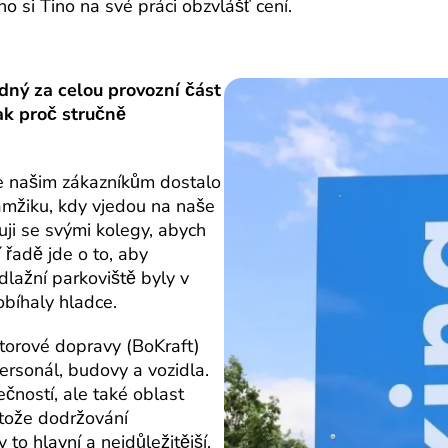
 si Tino na své práci obzvlášť cení.
ědný za celou provozní část
ak proč stručně
e našim zákazníkům dostalo
mžiku, kdy vjedou na naše
uji se svými kolegy, abych
 řadě jde o to, aby
lažní parkoviště byly v
obíhaly hladce.
torové dopravy (BoKraft)
rsonál, budovy a vozidla.
čností, ale také oblast
tože dodržování
to hlavní a nejdůležitější.