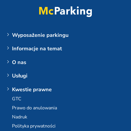
Wyposażenie parkingu
Lotniska
Informacje na temat
Parking przy lotnisku BER (Berlin Brandenburg)
Moja rezerwacja
O nas
Logowanie klienta
Firma
Usługi
Lotnisko Berlin Brandenburg
Skontaktuj się z nami
Wielopoziomowy parking na lotnisku Berlin-
Plus dodatkowe opcje
Kwestie prawne
Brandenburg
E-mobilność / stacje ładowania
GTC
Lotnisko Dortmund
Parking długoterminowy w BER
Prawo do anulowania
Lotnisko Brema
Stały parking w BER
Nadruk
Lotnisko Stuttgart
Partner biura podróży
Polityka prywatności
Partner