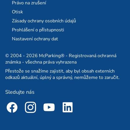
Právo na zrušení
Letiště Stuttgart
Stálé parkoviště v BER
Otisk
Partner
Partner cestovní kanceláře
Zásady ochrany osobních údajů
Prohlášení o přístupnosti
Nastavení ochrany dat
© 2004 - 2026 McParking® - Registrovaná ochranná
známka - všechna práva vyhrazena
Přestože se snažíme zajistit, aby byl obsah externích
odkazů aktuální, úplný a správný, nemůžeme to zaručit.
Sledujte nás