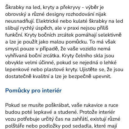
Škrabky na led, kryty a překryvy - výběr je
obrovský a různé designy rozhodování nijak
neusnadňují. Elektrické nebo kulaté škrabky na led
slibují rychlý úspěch, ale v praxi nejsou příliš
funkční. Kryty bočních zrcátek pomáhají selektivně
a lze je použít jako malou pomůcku. To má však
smysl pouze v případě, že vaše vozidlo nemá
vyhřívaná boční zrcátka. Kryty čelního skla jsou
obvykle velmi účinné, pokud se nejedná o lehké
lepenkové nebo plastové kryty. Ujistěte se, že jsou
dostatečně kvalitní a lze je bezpečně upevnit.
Pomůcky pro interiér
Pokud se musíte poškrábat, vaše rukavice a ruce
budou poté lepkavé a studené. Protože interiér
vozu potřebuje určitý čas na zahřátí, existují různé
polštáře nebo podložky pod sedadla, které mají