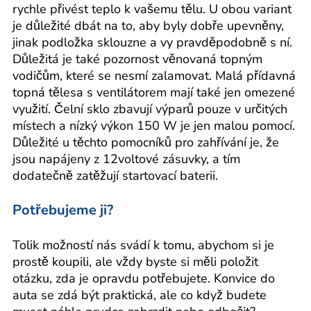
rychle přivést teplo k vašemu tělu. U obou variant
je důležité dbát na to, aby byly dobře upevněny,
jinak podložka sklouzne a vy pravděpodobně s ní.
Důležitá je také pozornost věnovaná topným
vodičům, které se nesmí zalamovat. Malá přídavná
topná tělesa s ventilátorem mají také jen omezené
využití. Čelní sklo zbavují výparů pouze v určitých
místech a nízký výkon 150 W je jen malou pomocí.
Důležité u těchto pomocníků pro zahřívání je, že
jsou napájeny z 12voltové zásuvky, a tím
dodatečně zatěžují startovací baterii.
Potřebujeme ji?
Tolik možností nás svádí k tomu, abychom si je
prostě koupili, ale vždy byste si měli položit
otázku, zda je opravdu potřebujete. Konvice do
auta se zdá být praktická, ale co když budete