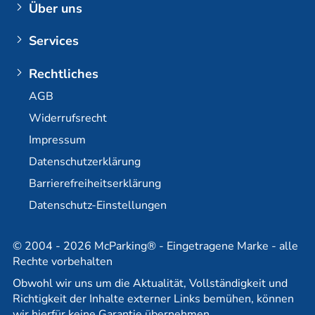
Über uns
Kunden-Login
Unternehmen
Services
Flughafen Berlin Brandenburg
Kontakt
Parkhaus Flughafen Berlin-Brandenburg
Plus Zusatzoptionen
Rechtliches
Flughafen Dortmund
E-Mobilität / Ladestationen
AGB
Flughafen Bremen
Langzeitparken am BER
Widerrufsrecht
Flughafen Stuttgart
Dauerparkplatz am BER
Impressum
Partner
Reisebüro-Partner
Datenschutzerklärung
Barrierefreiheitserklärung
Datenschutz-Einstellungen
© 2004 - 2026 McParking® - Eingetragene Marke - alle
Rechte vorbehalten
Obwohl wir uns um die Aktualität, Vollständigkeit und
Richtigkeit der Inhalte externer Links bemühen, können
wir hierfür keine Garantie übernehmen.