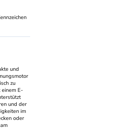
Kennzeichen
akte und
ennungsmotor
isch zu
t einem E-
terstützt
ren und der
igkeiten im
recken oder
d am