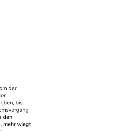
n
rom der
der
ieben, bis
Bremsvorgang
e den
e, mehr wiegt
r