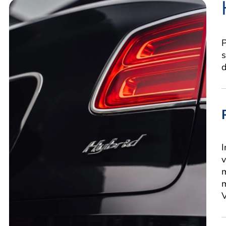
P
s
v
m
V