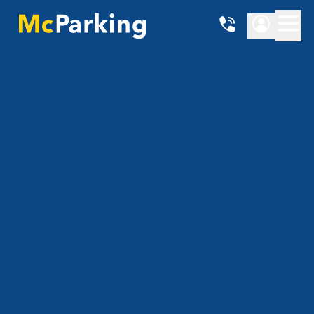
Ort
{{ getHubName() }}
Datum von
Datum bis
Preise anzeigen
4.86 - 4.865