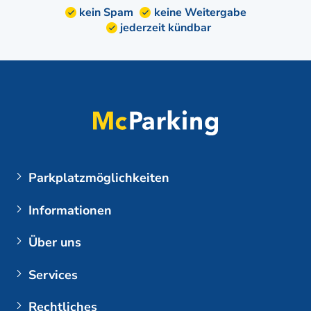
kein Spam
keine Weitergabe
jederzeit kündbar
Parkplatzmöglichkeiten
Flughäfen
Informationen
Parken am BER (Flughafen Berlin Brandenburg)
Meine Buchung
Über uns
Kunden-Login
Unternehmen
Services
Flughafen Berlin Brandenburg
Kontakt
Parkhaus Flughafen Berlin-Brandenburg
Plus Zusatzoptionen
Rechtliches