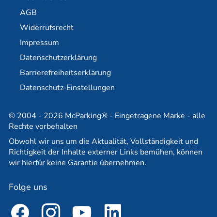
Flughafen Dortmund
E-Mobilität / Ladestationen
AGB
Flughafen Bremen
Langzeitparken am BER
Widerrufsrecht
Flughafen Stuttgart
Dauerparkplatz am BER
Impressum
Partner
Reisebüro-Partner
Datenschutzerklärung
Barrierefreiheitserklärung
Datenschutz-Einstellungen
© 2004 - 2026 McParking® - Eingetragene Marke - alle
Rechte vorbehalten
Obwohl wir uns um die Aktualität, Vollständigkeit und
Richtigkeit der Inhalte externer Links bemühen, können
wir hierfür keine Garantie übernehmen.
Folge uns